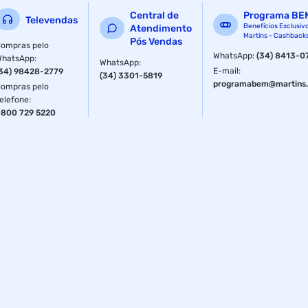
Central de
Programa BE
Televendas
Benefícios Exclusiv
Atendimento
Martins - Cashback
Pós Vendas
ompras pelo
WhatsApp
:
(34) 8413-0
WhatsApp
:
WhatsApp
:
E-mail
:
34) 98428-2779
(34) 3301-5819
programabem@martins.
ompras pelo
elefone
:
800 729 5220