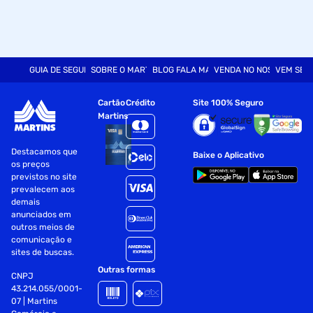
GUIA DE SEGURANÇA
SOBRE O MARTINS
BLOG FALA MART
VENDA NO NOSSO SITE
VEM SER
Cartão
Crédito
Site 100% Seguro
Martins
Destacamos que
Baixe o Aplicativo
os preços
previstos no site
prevalecem aos
demais
anunciados em
outros meios de
comunicação e
sites de buscas.
Outras formas
CNPJ
43.214.055/0001-
07 | Martins