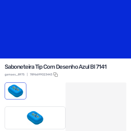
Saboneteira Tip Com Desenho Azul Bl 7141
gamaes_8975
|
7896699023443