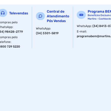
Central de
Programa BE
Televendas
Benefícios Exclusiv
Atendimento
Martins - Cashback
Pós Vendas
ompras pelo
WhatsApp
:
(34) 8413-0
WhatsApp
:
WhatsApp
:
E-mail
:
34) 98428-2779
(34) 3301-5819
programabem@martins.
ompras pelo
elefone
:
800 729 5220