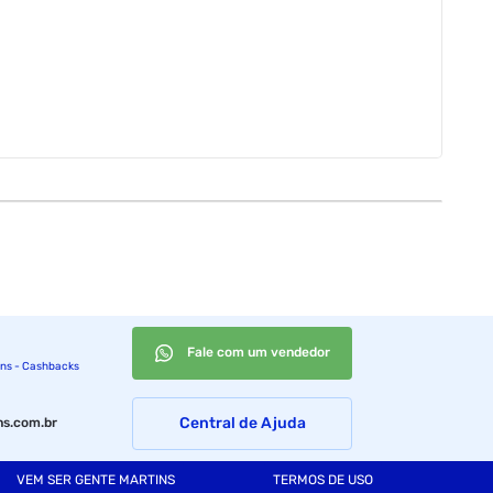
Fale com um vendedor
ins - Cashbacks
Central de Ajuda
s.com.br
VEM SER GENTE MARTINS
TERMOS DE USO