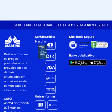
GUIA DE SEGURANÇA
SOBRE O MARTINS
BLOG FALA MART
VENDA NO NOSSO SITE
VEM SER
Cartão
Crédito
Site 100% Seguro
Martins
Destacamos que
Baixe o Aplicativo
os preços
previstos no site
prevalecem aos
demais
anunciados em
outros meios de
comunicação e
sites de buscas.
Outras formas
CNPJ
43.214.055/0001-
07 | Martins