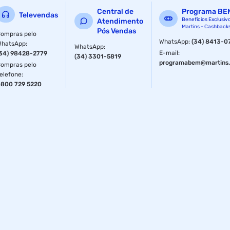
Central de
Programa BE
Televendas
Benefícios Exclusiv
Atendimento
Martins - Cashback
Pós Vendas
ompras pelo
WhatsApp
:
(34) 8413-0
WhatsApp
:
WhatsApp
:
E-mail
:
34) 98428-2779
(34) 3301-5819
programabem@martins.
ompras pelo
elefone
:
800 729 5220