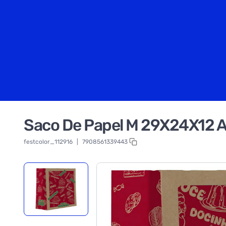
Saco De Papel M 29X24X12 A
festcolor_112916
|
7908561339443