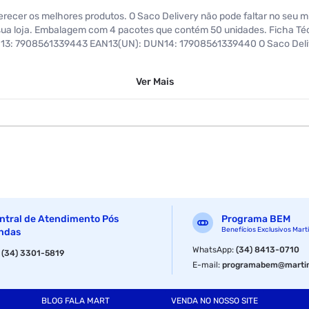
cer os melhores produtos. O Saco Delivery não pode faltar no seu mi
a sua loja. Embalagem com 4 pacotes que contém 50 unidades. Ficha Té
13: 7908561339443 EAN13(UN): DUN14: 17908561339440 O Saco Deliver
Ver
Mais
ntral de Atendimento Pós
Programa BEM
Benefícios Exclusivos Mart
ndas
WhatsApp
:
(34) 8413-0710
:
(34) 3301-5819
E-mail
:
programabem@martin
BLOG FALA MART
VENDA NO NOSSO SITE