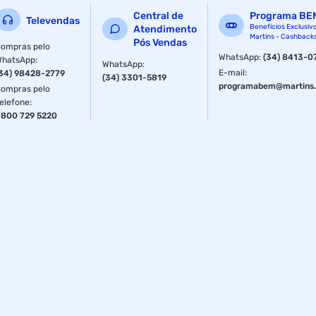
Central de
Programa BE
Televendas
Benefícios Exclusiv
Atendimento
Martins - Cashback
Pós Vendas
ompras pelo
WhatsApp
:
(34) 8413-0
WhatsApp
:
WhatsApp
:
E-mail
:
34) 98428-2779
(34) 3301-5819
programabem@martins.
ompras pelo
elefone
:
800 729 5220