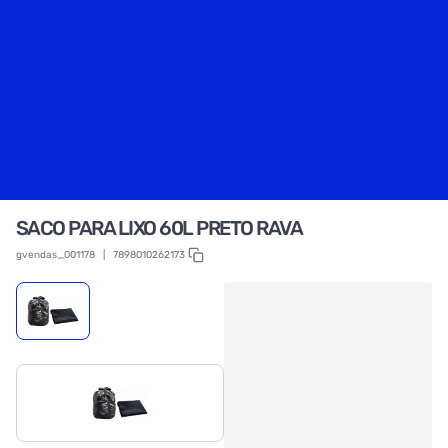
SACO PARA LIXO 60L PRETO RAVA
gvendas_001178
|
7898010262173