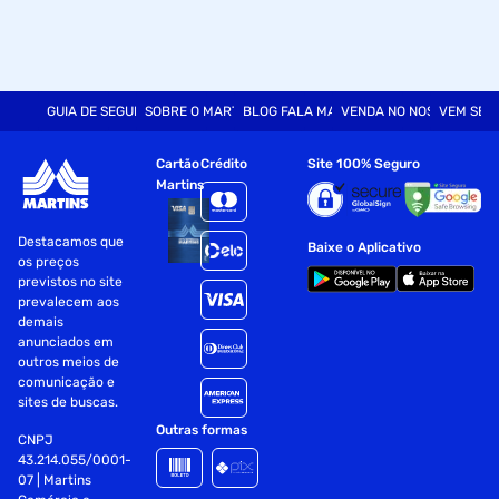
GUIA DE SEGURANÇA
SOBRE O MARTINS
BLOG FALA MART
VENDA NO NOSSO SITE
VEM SER
Cartão
Crédito
Site 100% Seguro
Martins
Destacamos que
Baixe o Aplicativo
os preços
previstos no site
prevalecem aos
demais
anunciados em
outros meios de
comunicação e
sites de buscas.
Outras formas
CNPJ
43.214.055/0001-
07 | Martins