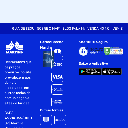
GUIA DE SEGURANÇA
SOBRE O MARTINS
BLOG FALA MART
VENDA NO NOSSO SITE
VEM SER
Cartão
Crédito
Site 100% Seguro
Martins
Destacamos que
Baixe o Aplicativo
os preços
previstos no site
prevalecem aos
demais
anunciados em
outros meios de
comunicação e
sites de buscas.
Outras formas
CNPJ
43.214.055/0001-
07 | Martins