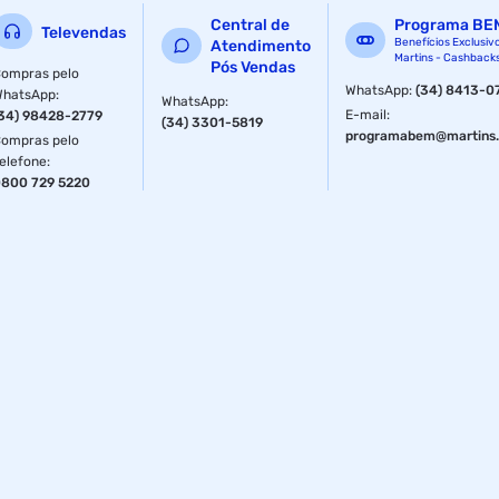
Central de
Programa BE
Televendas
Benefícios Exclusiv
Atendimento
Martins - Cashback
Pós Vendas
ompras pelo
WhatsApp
:
(34) 8413-0
WhatsApp
:
WhatsApp
:
E-mail
:
34) 98428-2779
(34) 3301-5819
programabem@martins.
ompras pelo
elefone
:
800 729 5220