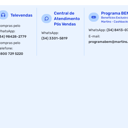
Central de
Programa BE
Televendas
Benefícios Exclusiv
Atendimento
Martins - Cashback
Pós Vendas
ompras pelo
WhatsApp
:
(34) 8413-0
WhatsApp
:
WhatsApp
:
E-mail
:
34) 98428-2779
(34) 3301-5819
programabem@martins.
ompras pelo
elefone
:
800 729 5220