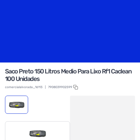
Saco Preto 150 Litros Medio Para Lixo Rf1 Caclean
100 Unidades
comercialalvorada_16113
|
7908039902599