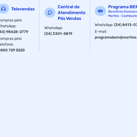
Central de
Programa BE
Televendas
Benefícios Exclusiv
Atendimento
Martins - Cashback
Pós Vendas
ompras pelo
WhatsApp
:
(34) 8413-0
WhatsApp
:
WhatsApp
:
E-mail
:
34) 98428-2779
(34) 3301-5819
programabem@martins.
ompras pelo
elefone
:
800 729 5220