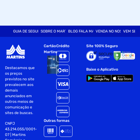
GUIA DE SEGURANÇA
SOBRE O MARTINS
BLOG FALA MART
VENDA NO NOSSO SITE
VEM SER
Cartão
Crédito
Site 100% Seguro
Martins
Destacamos que
Baixe o Aplicativo
os preços
previstos no site
prevalecem aos
demais
anunciados em
outros meios de
comunicação e
sites de buscas.
Outras formas
CNPJ
43.214.055/0001-
07 | Martins