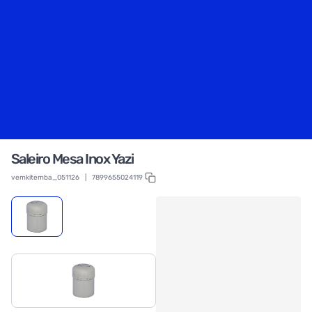
Saleiro Mesa Inox Yazi
vemkitemba_051126
|
7899655024119