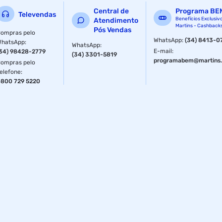
Central de
Programa BE
Televendas
Tamanho
33/34
Benefícios Exclusiv
Atendimento
Martins - Cashback
Pós Vendas
ompras pelo
WhatsApp
:
(34) 8413-0
WhatsApp
:
WhatsApp
:
E-mail
:
34) 98428-2779
(34) 3301-5819
programabem@martins.
ompras pelo
elefone
:
800 729 5220