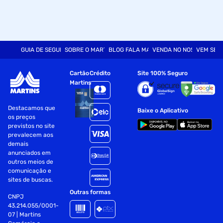
GUIA DE SEGURANÇA
SOBRE O MARTINS
BLOG FALA MART
VENDA NO NOSSO SITE
VEM SER
Cartão
Crédito
Site 100% Seguro
Martins
Destacamos que
Baixe o Aplicativo
os preços
previstos no site
prevalecem aos
demais
anunciados em
outros meios de
comunicação e
sites de buscas.
Outras formas
CNPJ
43.214.055/0001-
07 | Martins