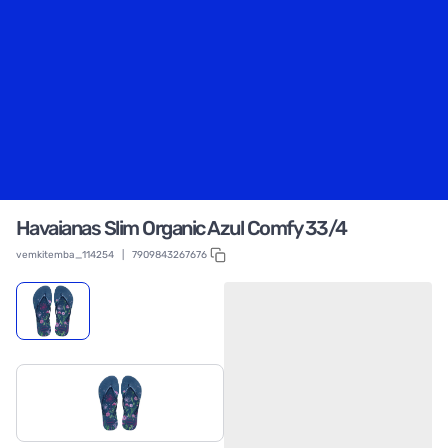
Havaianas Slim Organic Azul Comfy 33/4
vemkitemba_114254
|
7909843267676