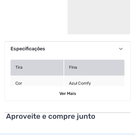
Especificações
Tira
Fina
Cor
Azul Comfy
Ver
Mais
Estampa
Estampada
Aproveite e compre junto
Tipo
Slim
Perfil
Casual