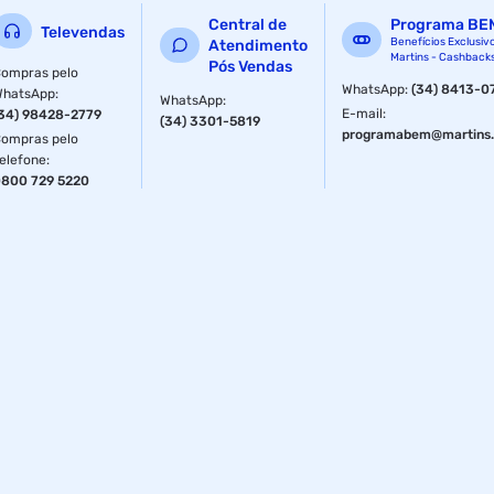
Central de
Programa BE
Televendas
Benefícios Exclusiv
Atendimento
Martins - Cashback
Pós Vendas
ompras pelo
WhatsApp
:
(34) 8413-0
WhatsApp
:
WhatsApp
:
E-mail
:
34) 98428-2779
(34) 3301-5819
programabem@martins.
ompras pelo
elefone
:
800 729 5220