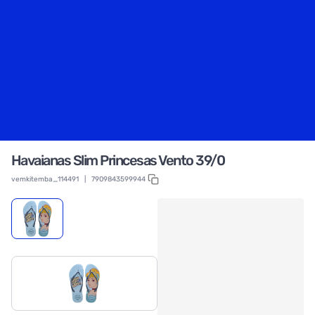
Havaianas Slim Princesas Vento 39/0
vemkitemba_114491
|
7909843599944