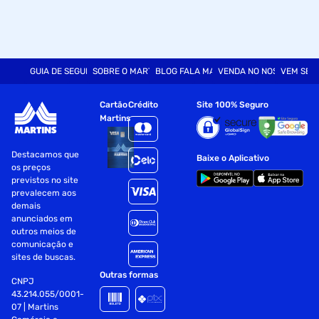
GUIA DE SEGURANÇA
SOBRE O MARTINS
BLOG FALA MART
VENDA NO NOSSO SITE
VEM SER
Cartão
Crédito
Site 100% Seguro
Martins
Destacamos que
Baixe o Aplicativo
os preços
previstos no site
prevalecem aos
demais
anunciados em
outros meios de
comunicação e
sites de buscas.
Outras formas
CNPJ
43.214.055/0001-
07 | Martins