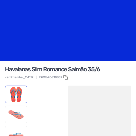
Havaianas Slim Romance Salmão 35/6
vemkitemba_114119
|
7909690630852