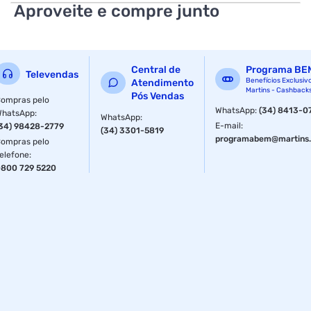
Material: Borracha
Aproveite e compre junto
EAN: 7909690630845
Características Adicionais:
Central de
Programa BE
Televendas
Visual romântico e delicado
Benefícios Exclusiv
Atendimento
Martins - Cashback
Pós Vendas
ompras pelo
Conforto característico da marca
WhatsApp
:
(34) 8413-0
WhatsApp
:
WhatsApp
:
E-mail
:
34) 98428-2779
(34) 3301-5819
Estampa floral charmosa
programabem@martins.
ompras pelo
elefone
:
Versátil para compor diversos looks
800 729 5220
Fornecedor: Alpargatas S/A
Especificações
Tamanho
35-36
Cor
Flat