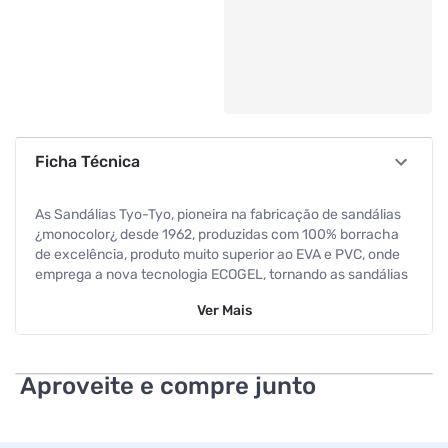
Ficha Técnica
As Sandálias Tyo-Tyo, pioneira na fabricação de sandálias
¿monocolor¿ desde 1962, produzidas com 100% borracha
de excelência, produto muito superior ao EVA e PVC, onde
emprega a nova tecnologia ECOGEL, tornando as sandálias
mais macias e duráveis, oferecendo muito mais conforto e
Ver
Mais
segurança aos seus pés.
Especificações
Aproveite e compre junto
Tamanho
33/34