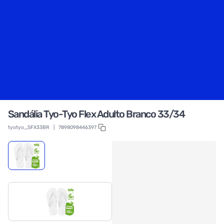
Sandália Tyo-Tyo Flex Adulto Branco 33/34
tyotyo_SFX33BR
|
7898098446397