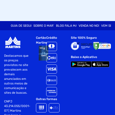
GUIA DE SEGURANÇA
SOBRE O MARTINS
BLOG FALA MART
VENDA NO NOSSO SITE
VEM SER
Cartão
Crédito
Site 100% Seguro
Martins
Destacamos que
Baixe o Aplicativo
os preços
previstos no site
prevalecem aos
demais
anunciados em
outros meios de
comunicação e
sites de buscas.
Outras formas
CNPJ
43.214.055/0001-
07 | Martins