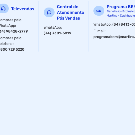
Central de
Programa BE
Televendas
Benefícios Exclusiv
Atendimento
Martins - Cashback
Pós Vendas
ompras pelo
WhatsApp
:
(34) 8413-0
WhatsApp
:
WhatsApp
:
E-mail
:
34) 98428-2779
(34) 3301-5819
programabem@martins.
ompras pelo
elefone
:
800 729 5220