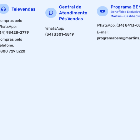
Central de
Programa BE
Televendas
Benefícios Exclusiv
Atendimento
Martins - Cashback
Pós Vendas
ompras pelo
WhatsApp
:
(34) 8413-0
WhatsApp
:
WhatsApp
:
E-mail
:
34) 98428-2779
(34) 3301-5819
programabem@martins.
ompras pelo
elefone
:
800 729 5220