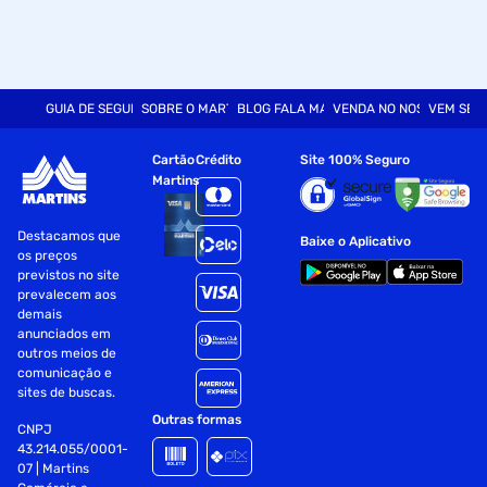
GUIA DE SEGURANÇA
SOBRE O MARTINS
BLOG FALA MART
VENDA NO NOSSO SITE
VEM SER
Cartão
Crédito
Site 100% Seguro
Martins
Destacamos que
Baixe o Aplicativo
os preços
previstos no site
prevalecem aos
demais
anunciados em
outros meios de
comunicação e
sites de buscas.
Outras formas
CNPJ
43.214.055/0001-
07 | Martins