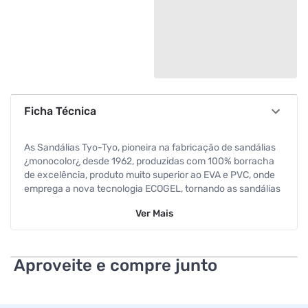
Ficha Técnica
As Sandálias Tyo-Tyo, pioneira na fabricação de sandálias
¿monocolor¿ desde 1962, produzidas com 100% borracha
de excelência, produto muito superior ao EVA e PVC, onde
emprega a nova tecnologia ECOGEL, tornando as sandálias
mais macias e duráveis, oferecendo muito mais conforto e
Ver
Mais
segurança aos seus pés.
Especificações
Aproveite e compre junto
Tamanho
31/32
Cor
Preto