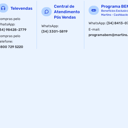
Central de
Programa BE
Televendas
Benefícios Exclusiv
Atendimento
Martins - Cashback
Pós Vendas
ompras pelo
WhatsApp
:
(34) 8413-0
WhatsApp
:
WhatsApp
:
E-mail
:
34) 98428-2779
(34) 3301-5819
programabem@martins.
ompras pelo
elefone
:
800 729 5220