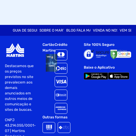
GUIA DE SEGURANÇA
SOBRE O MARTINS
BLOG FALA MART
VENDA NO NOSSO SITE
VEM SER
Cartão
Crédito
Site 100% Seguro
Martins
Destacamos que
Baixe o Aplicativo
os preços
previstos no site
prevalecem aos
demais
anunciados em
outros meios de
comunicação e
sites de buscas.
Outras formas
CNPJ
43.214.055/0001-
07 | Martins