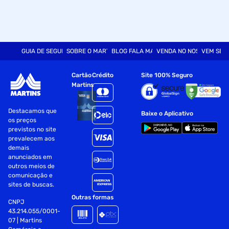
GUIA DE SEGURANÇA
SOBRE O MARTINS
BLOG FALA MART
VENDA NO NOSSO SITE
VEM SER
Cartão
Crédito
Site 100% Seguro
Martins
Destacamos que
Baixe o Aplicativo
os preços
previstos no site
prevalecem aos
demais
anunciados em
outros meios de
comunicação e
sites de buscas.
Outras formas
CNPJ
43.214.055/0001-
07 | Martins