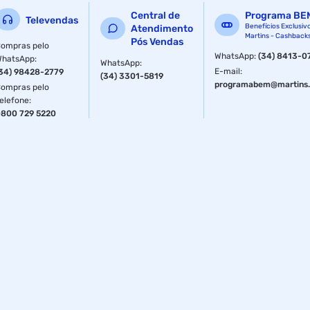
Central de
Programa BE
Televendas
Benefícios Exclusiv
Atendimento
Martins - Cashback
Pós Vendas
ompras pelo
WhatsApp
:
(34) 8413-0
WhatsApp
:
WhatsApp
:
E-mail
:
34) 98428-2779
(34) 3301-5819
programabem@martins.
ompras pelo
elefone
:
800 729 5220