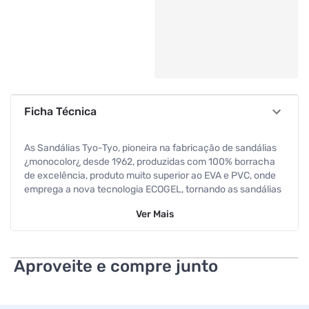
Ficha Técnica
As Sandálias Tyo-Tyo, pioneira na fabricação de sandálias
¿monocolor¿ desde 1962, produzidas com 100% borracha
de excelência, produto muito superior ao EVA e PVC, onde
emprega a nova tecnologia ECOGEL, tornando as sandálias
mais macias e duráveis, oferecendo muito mais conforto e
Ver
Mais
segurança aos seus pés.
Especificações
Aproveite e compre junto
Tamanho
38