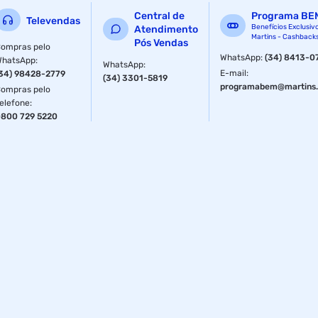
Central de
Programa BE
Televendas
Benefícios Exclusiv
Atendimento
Martins - Cashback
Pós Vendas
ompras pelo
WhatsApp
:
(34) 8413-0
WhatsApp
:
WhatsApp
:
E-mail
:
34) 98428-2779
(34) 3301-5819
programabem@martins.
ompras pelo
elefone
:
800 729 5220