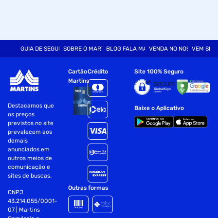
GUIA DE SEGURANÇA
SOBRE O MARTINS
BLOG FALA MART
VENDA NO NOSSO SITE
VEM SER
Cartão
Crédito
Site 100% Seguro
Martins
Destacamos que
Baixe o Aplicativo
os preços
previstos no site
prevalecem aos
demais
anunciados em
outros meios de
comunicação e
sites de buscas.
Outras formas
CNPJ
43.214.055/0001-
07 | Martins