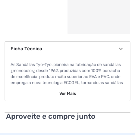
Ficha Técnica
As Sandálias Tyo-Tyo, pioneira na fabricação de sandálias
¿monocolor¿ desde 1962, produzidas com 100% borracha
de excelência, produto muito superior ao EVA e PVC, onde
emprega a nova tecnologia ECOGEL, tornando as sandálias
mais macias e duráveis, oferecendo muito mais conforto e
Ver
Mais
segurança aos seus pés.
Especificações
Aproveite e compre junto
Tamanho
33