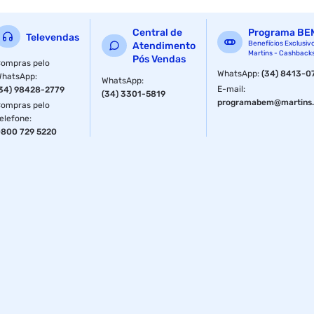
Central de
Programa BE
Televendas
Benefícios Exclusiv
Atendimento
Martins - Cashback
Pós Vendas
ompras pelo
WhatsApp
:
(34) 8413-0
WhatsApp
:
WhatsApp
:
E-mail
:
34) 98428-2779
(34) 3301-5819
programabem@martins.
ompras pelo
elefone
:
800 729 5220