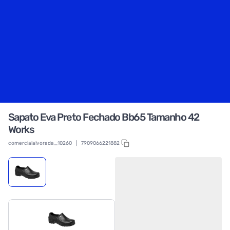
Sapato Eva Preto Fechado Bb65 Tamanho 42
Works
comercialalvorada_10260
|
7909066221882