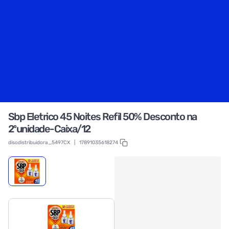
Sbp Eletrico 45 Noites Refil 50% Desconto na
2ºunidade-Caixa/12
disodistribuidora_5497CX
|
17891035618274