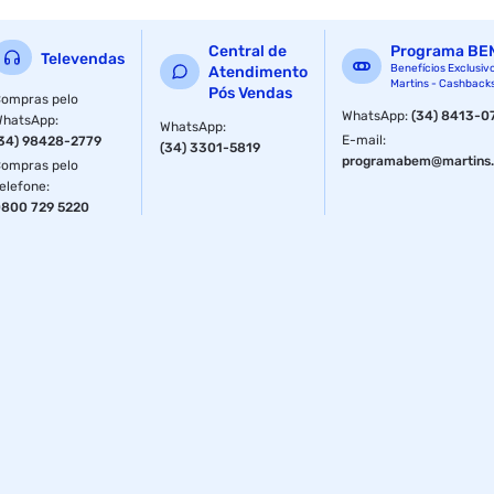
Central de
Programa BE
Televendas
Benefícios Exclusiv
Atendimento
Martins - Cashback
Pós Vendas
ompras pelo
WhatsApp
:
(34) 8413-0
WhatsApp
:
WhatsApp
:
E-mail
:
34) 98428-2779
(34) 3301-5819
programabem@martins.
ompras pelo
elefone
:
800 729 5220