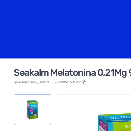
Seakalm Melatonina 0,21Mg
gauchafarma_35970
|
7899898601719