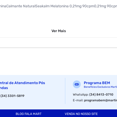
ninaCalmante NaturalSeakalm Melatonina 0,21mg 90cpm0,21mg 90cp
Ver
Mais
ntral de Atendimento Pós
Programa BEM
Benefícios Exclusivos Mart
ndas
WhatsApp
:
(34) 8413-0710
:
(34) 3301-5819
E-mail
:
programabem@martin
BLOG FALA MART
VENDA NO NOSSO SITE