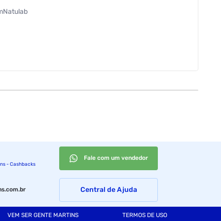
mNatulab
Fale com um vendedor
ins - Cashbacks
Central de Ajuda
s.com.br
VEM SER GENTE MARTINS
TERMOS DE USO