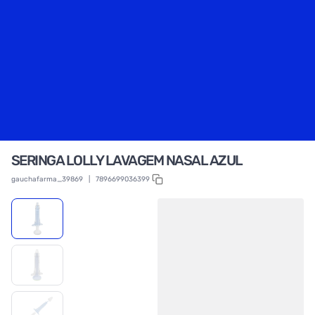
SERINGA LOLLY LAVAGEM NASAL AZUL
gauchafarma_39869
|
7896699036399