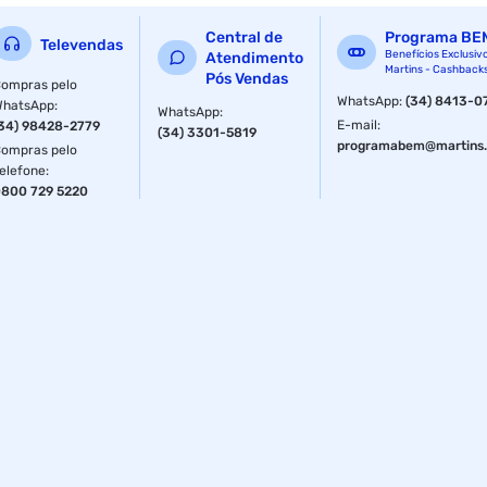
Central de
Programa BE
Televendas
Benefícios Exclusiv
Atendimento
Martins - Cashback
Pós Vendas
ompras pelo
WhatsApp
:
(34) 8413-0
WhatsApp
:
WhatsApp
:
E-mail
:
34) 98428-2779
(34) 3301-5819
programabem@martins.
ompras pelo
elefone
:
800 729 5220