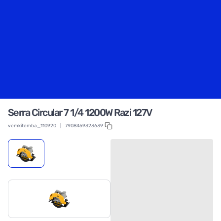
Serra Circular 7 1/4 1200W Razi 127V
vemkitemba_110920
|
7908459323639