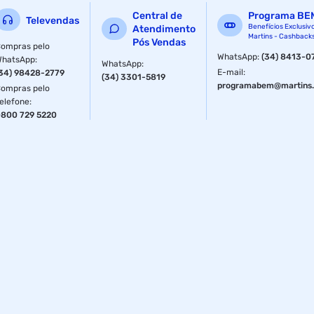
Central de
Programa BE
Televendas
Benefícios Exclusiv
Atendimento
Martins - Cashback
Pós Vendas
ompras pelo
WhatsApp
:
(34) 8413-0
WhatsApp
:
WhatsApp
:
E-mail
:
34) 98428-2779
(34) 3301-5819
programabem@martins.
ompras pelo
elefone
:
800 729 5220