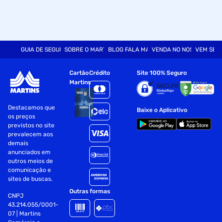
GUIA DE SEGURANÇA
SOBRE O MARTINS
BLOG FALA MART
VENDA NO NOSSO SITE
VEM SER
Cartão
Crédito
Site 100% Seguro
Martins
Destacamos que
Baixe o Aplicativo
os preços
previstos no site
prevalecem aos
demais
anunciados em
outros meios de
comunicação e
sites de buscas.
Outras formas
CNPJ
43.214.055/0001-
07 | Martins