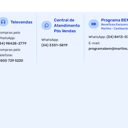
Central de
Programa BE
Televendas
Benefícios Exclusiv
Atendimento
Martins - Cashback
Pós Vendas
ompras pelo
WhatsApp
:
(34) 8413-0
WhatsApp
:
WhatsApp
:
E-mail
:
34) 98428-2779
(34) 3301-5819
programabem@martins.
ompras pelo
elefone
:
800 729 5220