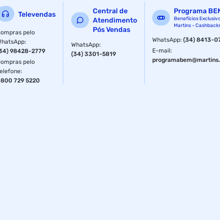
serra: 10¿ (254 x 30 x 1.8 mm); Altura máxima de cortes
Central de
Programa BE
retos: 80mm; Altura máxima de cortes curvos: 52mm;
Televendas
Benefícios Exclusiv
Atendimento
Largura máxima da serra até a régua: 1000mm; Tamanho
Martins - Cashback
Pós Vendas
da mesa: 1000 x 700 mm; Altura até a mesa: 800mm; Mesa
ompras pelo
WhatsApp
:
(34) 8413-0
WhatsApp
inclinável até 45°.
:
WhatsApp
:
E-mail
:
34) 98428-2779
(34) 3301-5819
Especificações
programabem@martins.
ompras pelo
elefone
:
Voltagem do Produto
220 V
800 729 5220