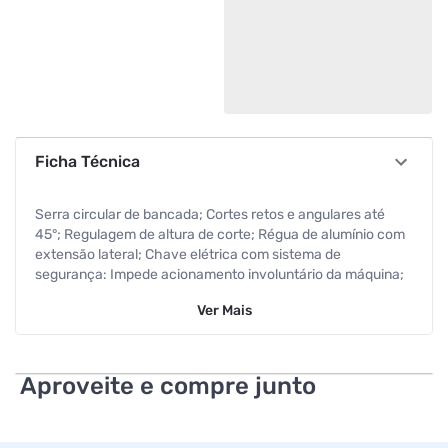
Ficha Técnica
Serra circular de bancada; Cortes retos e angulares até
45°; Regulagem de altura de corte; Régua de alumínio com
extensão lateral; Chave elétrica com sistema de
segurança: Impede acionamento involuntário da máquina;
Protetor de cavacos transparente e ajustável ao corte:
Ver
Mais
Permite total visualização durante a operação e segurança
ao usuário. Indicada para cortes gerais de madeiras, na
fabricação de móveis, em marcenarias, construção civil e
indústria. Acessórios inclusos; 01 Régua da mesa; 01 Chave
Aproveite e compre junto
de boca 19 mm; 01 Apoio da madeira; 01 Transferidor;
Especificações Técnicas. Motor: 1.5CV; Rotação do motor:
3.400RPM; Tensão nominal: 110/220V (Bivolt); Tamanho da