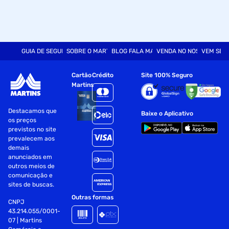
GUIA DE SEGURANÇA
SOBRE O MARTINS
BLOG FALA MART
VENDA NO NOSSO SITE
VEM SER
Cartão
Crédito
Site 100% Seguro
Martins
Destacamos que
Baixe o Aplicativo
os preços
previstos no site
prevalecem aos
demais
anunciados em
outros meios de
comunicação e
sites de buscas.
Outras formas
CNPJ
43.214.055/0001-
07 | Martins