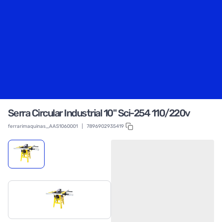
Serra Circular Industrial 10" Sci-254 110/220v
ferrarimaquinas_AAS1060001
|
7896902935419