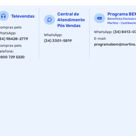
Central de
Programa BE
Televendas
Benefícios Exclusiv
Atendimento
Martins - Cashback
Pós Vendas
ompras pelo
WhatsApp
:
(34) 8413-0
WhatsApp
:
WhatsApp
:
E-mail
:
34) 98428-2779
(34) 3301-5819
programabem@martins.
ompras pelo
elefone
:
800 729 5220