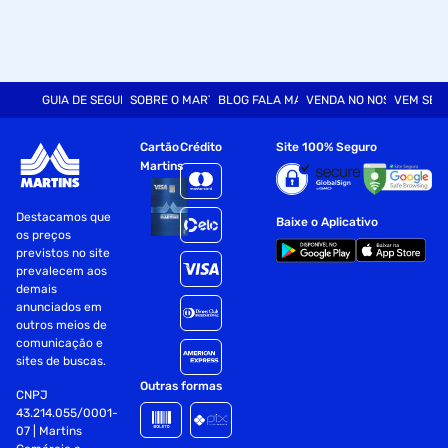
GUIA DE SEGURANÇA
SOBRE O MARTINS
BLOG FALA MART
VENDA NO NOSSO SITE
VEM SER
Cartão
Crédito
Site 100% Seguro
Martins
Destacamos que
Baixe o Aplicativo
os preços
previstos no site
prevalecem aos
demais
anunciados em
outros meios de
comunicação e
sites de buscas.
Outras formas
CNPJ
43.214.055/0001-
07 | Martins