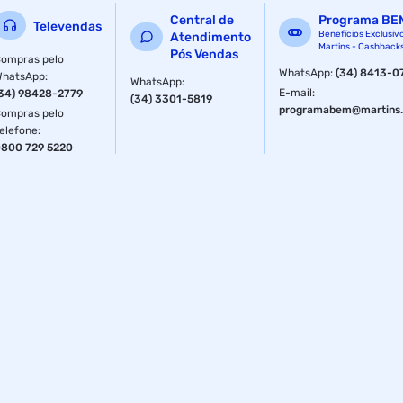
Central de
Programa BE
Televendas
Benefícios Exclusiv
Atendimento
Martins - Cashback
Pós Vendas
ompras pelo
WhatsApp
:
(34) 8413-0
WhatsApp
:
WhatsApp
:
E-mail
:
34) 98428-2779
(34) 3301-5819
programabem@martins.
ompras pelo
elefone
:
800 729 5220