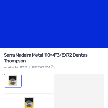
Serra Madeira Metal 110=4"3/8X72 Dentes
Thompson
vemkitemba_110969
|
7898968528130