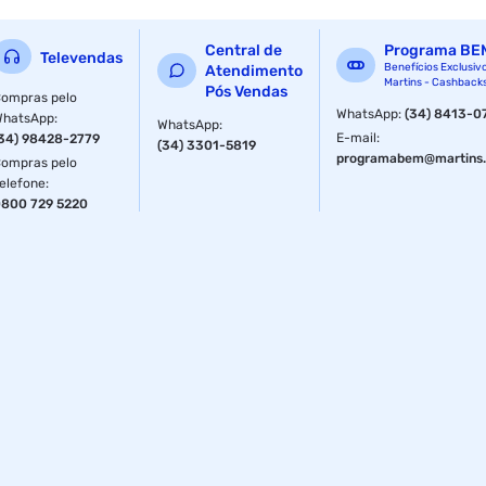
Central de
Programa BE
Televendas
Benefícios Exclusiv
Atendimento
Martins - Cashback
Pós Vendas
ompras pelo
WhatsApp
:
(34) 8413-0
WhatsApp
:
WhatsApp
:
E-mail
:
34) 98428-2779
(34) 3301-5819
programabem@martins.
ompras pelo
elefone
:
800 729 5220