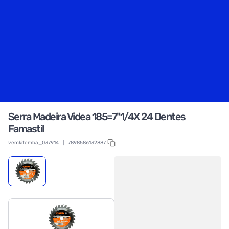
Serra Madeira Videa 185=7"1/4X 24 Dentes
Famastil
vemkitemba_037914
|
7898586132887