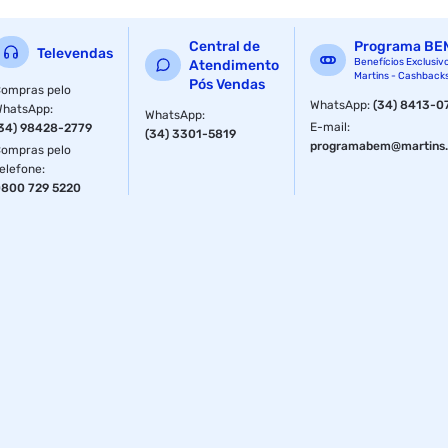
Central de
Programa BE
Televendas
Benefícios Exclusiv
Atendimento
Martins - Cashback
Pós Vendas
ompras pelo
WhatsApp
:
(34) 8413-0
WhatsApp
:
WhatsApp
:
E-mail
:
34) 98428-2779
(34) 3301-5819
programabem@martins.
ompras pelo
elefone
:
800 729 5220