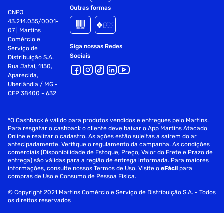
Garantia: 1 Ano (Ofertada pelo Fabricante)
Outras formas
CNPJ
Fornecedor - Philco
43.214.055/0001-
07 | Martins
Comércio e
Siga nossas Redes
Serviço de
Sociais
Distribuição S.A.
Rua Jataí, 1150,
Aparecida,
Uberlândia / MG -
CEP 38400 - 632
*O Cashback é válido para produtos vendidos e entregues pelo Martins.
Para resgatar o cashback o cliente deve baixar o App Martins Atacado
Online e realizar o cadastro. As ações estão sujeitas a saírem do ar
antecipadamente. Verifique o regulamento da campanha. As condições
comerciais (Disponibilidade de Estoque, Preço, Valor do Frete e Prazo de
entrega) são válidas para a região de entrega informada. Para maiores
informações, consulte nossos Termos de Uso. Visite o
eFácil
para
compras de Uso e Consumo de Pessoa Física.
© Copyright 2021 Martins Comércio e Serviço de Distribuição S.A. - Todos
os direitos reservados