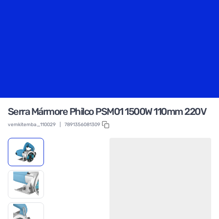
Serra Mármore Philco PSM01 1500W 110mm 220V
vemkitemba_110029
|
7891356081309