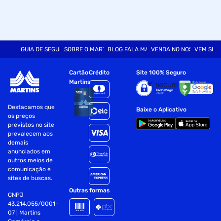
GUIA DE SEGURANÇA
SOBRE O MARTINS
BLOG FALA MART
VENDA NO NOSSO SITE
VEM SER
Cartão
Crédito
Site 100% Seguro
Martins
Destacamos que
Baixe o Aplicativo
os preços
previstos no site
prevalecem aos
demais
anunciados em
outros meios de
comunicação e
sites de buscas.
Outras formas
CNPJ
43.214.055/0001-
07 | Martins