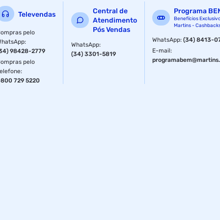
Central de
Programa BE
Televendas
Benefícios Exclusiv
Atendimento
Martins - Cashback
Pós Vendas
ompras pelo
WhatsApp
:
(34) 8413-0
WhatsApp
:
WhatsApp
:
E-mail
:
34) 98428-2779
(34) 3301-5819
programabem@martins.
ompras pelo
elefone
:
800 729 5220