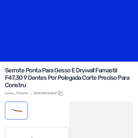
Serrote Ponta Para Gesso E Drywall Famastil
F47.30 9 Dentes Por Polegada Corte Preciso Para
Constru
foxlux_1759694
|
7898708920842