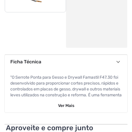
Ficha Técnica
"O Serrote Ponta para Gesso e Drywall Famastil F47.30 foi
desenvolvido para proporcionar cortes precisos, rápidos e
controlados em placas de gesso, drywall e outros materiais
leves utilizados na construção e reforma. É uma ferramenta
prática e indispensável para profissionais e usuários que
Ver
Mais
buscam eficiência em trabalhos de acabamento e
instalação. Seu formato com ponta permite iniciar cortes
diretamente na superfície do material, sem necessidade de
perfurações prévias, facilitando a execução de recortes
Aproveite e compre junto
internos, ajustes e aberturas para instalação elétrica,