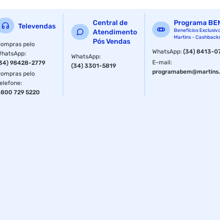
Central de
Programa BE
Televendas
Benefícios Exclusiv
Atendimento
Martins - Cashback
Pós Vendas
ompras pelo
WhatsApp
:
(34) 8413-0
WhatsApp
:
WhatsApp
:
E-mail
:
34) 98428-2779
(34) 3301-5819
programabem@martins.
ompras pelo
elefone
:
800 729 5220