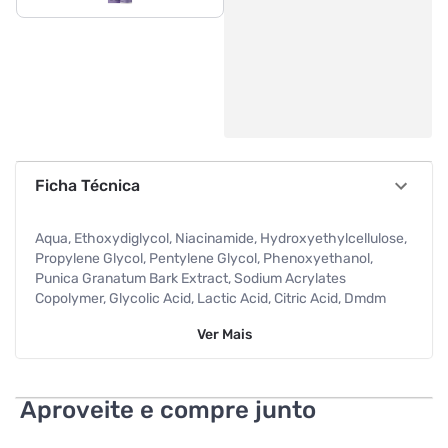
Ficha Técnica
Aqua, Ethoxydiglycol, Niacinamide, Hydroxyethylcellulose,
Propylene Glycol, Pentylene Glycol, Phenoxyethanol,
Punica Granatum Bark Extract, Sodium Acrylates
Copolymer, Glycolic Acid, Lactic Acid, Citric Acid, Dmdm
Hydantoin, Disodium Edta, Lecithin, Polysorbate 80,
Ver
Mais
Sorbitan Oleate, Copernicia Cerifera Cera, Steareth-21,
Kojic Acid, Tocopherol, Dehydroacetic Acid, Benzoic Acid,
Benzyl Alcohol, Resveratrol, Punica Granatum Seed Oil,
Dextrin, Mandelic Acid, Gymnema Sylvestre Leaf Extract,
Aproveite e compre junto
Parfum.