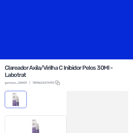
Clareador Axila/Virilha C Inibidor Pelos 30Ml -
Labotrat
gamaes_28409
|
7898632474190