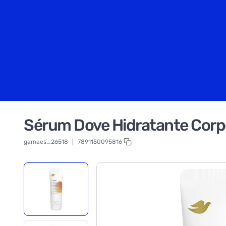
Sérum Dove Hidratante Corp
gamaes_26518
|
7891150095816