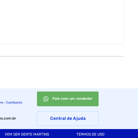
Fale com um vendedor
ins - Cashbacks
Central de Ajuda
s.com.br
VEM SER GENTE MARTINS
TERMOS DE USO