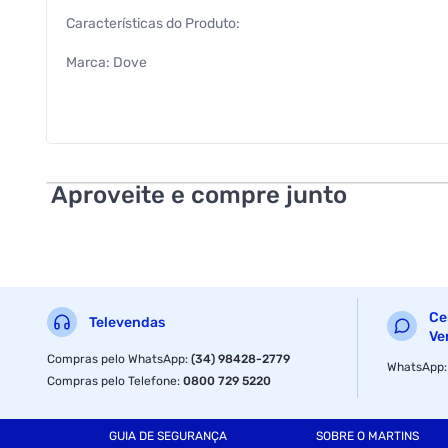
Características do Produto:
Marca: Dove
Quantidade: 180ml
Características Adicionais do Produto:
Hidratante Corporal
Aproveite e compre junto
Sérum Niacinamida + Uniformizador
Sérum Cremoso
É um produto hipoalergênico
Ce
Televendas
Oferece 48h de hidratação regenerativa
Ve
Compras pelo WhatsApp
:
(34) 98428-2779
WhatsApp
Sérum leve que hidrata profundamente e ajuda a uniformizar
Compras pelo Telefone
:
0800 729 5220
Desenvolvido com dermatologistas, ele utiliza ativos faciais
GUIA DE SEGURANÇA
SOBRE O MARTINS