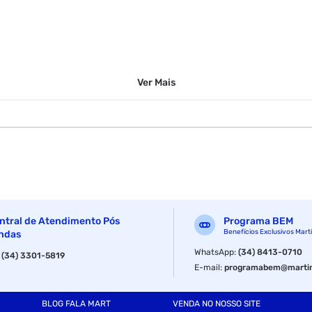
Ver
Mais
ntral de Atendimento Pós
Programa BEM
Benefícios Exclusivos Mart
ndas
WhatsApp
:
(34) 8413-0710
:
(34) 3301-5819
 o tom e a textura da pele
E-mail
:
programabem@martin
 para uniformizar o tom e ajudar na autorreparação da pele
BLOG FALA MART
VENDA NO NOSSO SITE