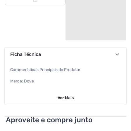
Ficha Técnica
Características Principais do Produto:
Marca: Dove
Linha: Leave-In
Ver
Mais
Volume: 110ml
EAN: 7891150102682
Aproveite e compre junto
Benefícios E Ação: