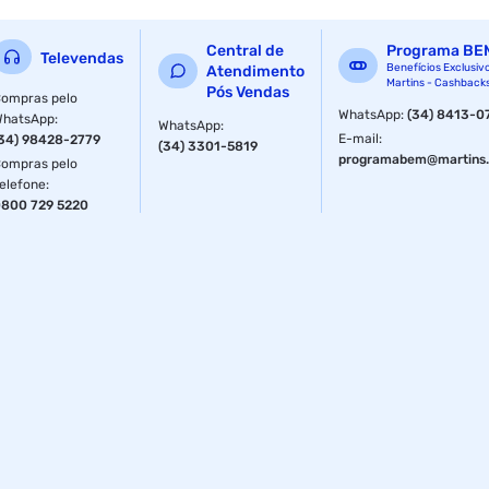
Protege os Fios
Central de
Programa BE
Televendas
Facilita o Penteado
Benefícios Exclusiv
Atendimento
Martins - Cashback
Pós Vendas
ompras pelo
Indicado Para Uso Diário
WhatsApp
:
(34) 8413-0
WhatsApp
:
WhatsApp
:
E-mail
:
34) 98428-2779
(34) 3301-5819
Sem Enxágue
programabem@martins.
ompras pelo
elefone
:
Modo De Uso:
800 729 5220
Aplique do Meio Às Pontas, Depois da Lavagem
Penteie Normalmente
Cuidados E Advertências:
Manter Fora do Alcance de Crianças
Não Ingerir
Evitar Contato Com os Olhos; se Ocorrer, Enxaguar
Abundantemente