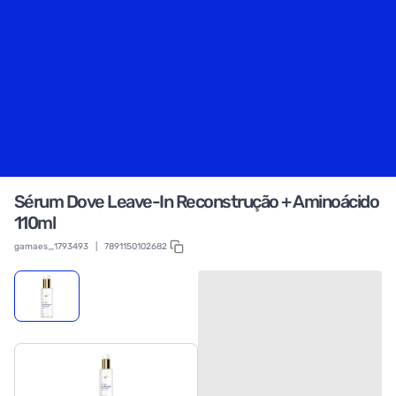
Sérum Dove Leave-In Reconstrução + Aminoácido
110ml
gamaes_1793493
|
7891150102682