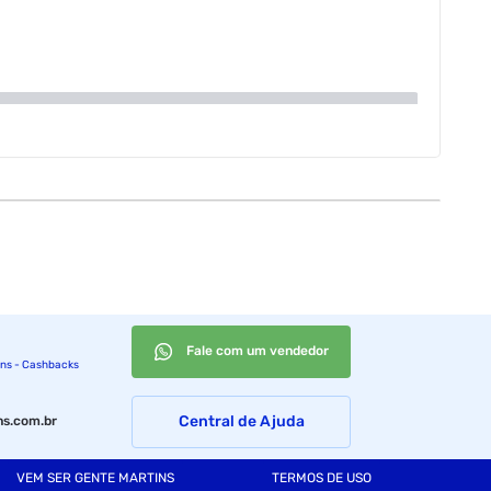
Fale com um vendedor
ins - Cashbacks
Central de Ajuda
s.com.br
VEM SER GENTE MARTINS
TERMOS DE USO