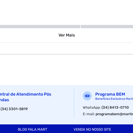
30 ml
Ver
Mais
ntral de Atendimento Pós
Programa BEM
Benefícios Exclusivos Mart
ndas
WhatsApp
:
(34) 8413-0710
:
(34) 3301-5819
E-mail
:
programabem@martin
BLOG FALA MART
VENDA NO NOSSO SITE