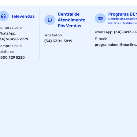
Central de
Programa BE
Televendas
Benefícios Exclusiv
Atendimento
Martins - Cashback
Pós Vendas
ompras pelo
WhatsApp
:
(34) 8413-0
WhatsApp
:
WhatsApp
:
E-mail
:
34) 98428-2779
(34) 3301-5819
programabem@martins.
ompras pelo
elefone
:
800 729 5220