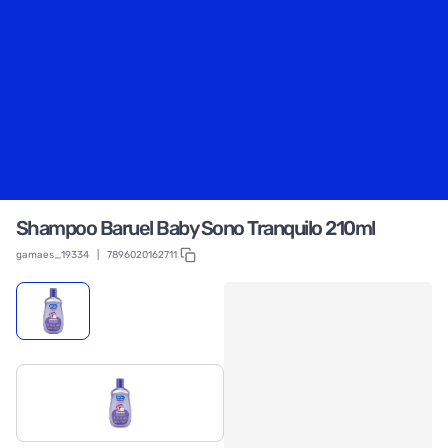
Shampoo Baruel Baby Sono Tranquilo 210ml
gamaes_19334
|
7896020162711