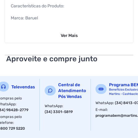
Características do Produto:
Marca: Baruel
Conteúdo: 210ml
Ver
Mais
Ean: 7896020162711
Características Adicionais:
Aproveite e compre junto
O Shampoo foi elaborado com ingredientes
cuidadosamente selecionados para o cuidado e a limpeza
dos cabelos do seu bebê.
Central de
Programa BE
Televendas
A fragrância é suave e contém notas de lavanda, que
Benefícios Exclusiv
Atendimento
Martins - Cashback
ajudam o bebê a acalmar, proporcionando uma agradável
Pós Vendas
ompras pelo
sensação de conforto e relaxamento.
WhatsApp
:
(34) 8413-0
WhatsApp
:
WhatsApp
:
E-mail
:
34) 98428-2779
(34) 3301-5819
Dimensões do produto:
programabem@martins.
ompras pelo
elefone
:
Altura: 160 Milímetros
800 729 5220