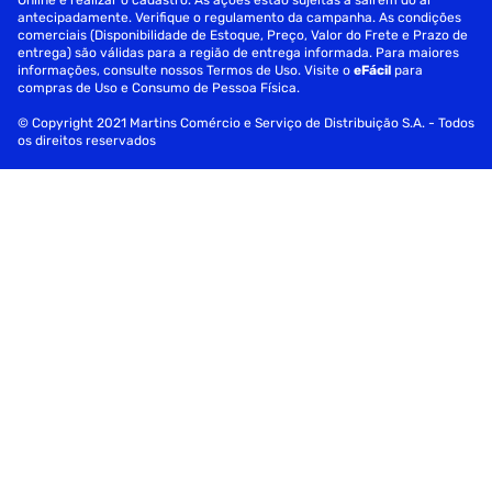
Online e realizar o cadastro. As ações estão sujeitas a saírem do ar
antecipadamente. Verifique o regulamento da campanha. As condições
comerciais (Disponibilidade de Estoque, Preço, Valor do Frete e Prazo de
entrega) são válidas para a região de entrega informada. Para maiores
informações, consulte nossos Termos de Uso. Visite o
eFácil
para
compras de Uso e Consumo de Pessoa Física.
© Copyright 2021 Martins Comércio e Serviço de Distribuição S.A. - Todos
os direitos reservados