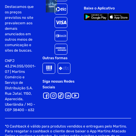
Fornecedor:
Destacamos que
Baixe o Aplicativo
os preços
BS Distribuidora de Produtos de Higiene LTDA
previstos no site
Especificações
prevalecem aos
demais
anunciados em
Modelo
Sono Tranquilo
outros meios de
comunicação e
sites de buscas.
Outras formas
CNPJ
43.214.055/0001-
07 | Martins
Comércio e
Siga nossas Redes
Serviço de
Sociais
Distribuição S.A.
Rua Jataí, 1150,
Aparecida,
Uberlândia / MG -
CEP 38400 - 632
*O Cashback é válido para produtos vendidos e entregues pelo Martins.
Para resgatar o cashback o cliente deve baixar o App Martins Atacado