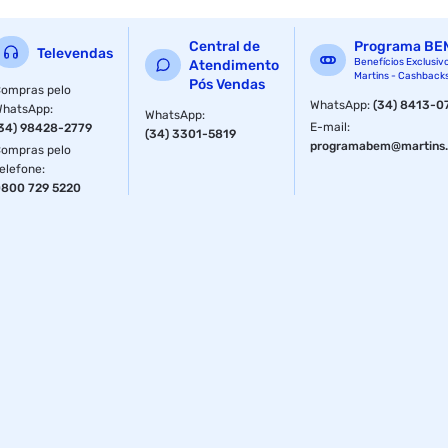
Central de
Programa BE
Televendas
Benefícios Exclusiv
Atendimento
Martins - Cashback
Pós Vendas
ompras pelo
WhatsApp
:
(34) 8413-0
WhatsApp
:
WhatsApp
:
E-mail
:
34) 98428-2779
(34) 3301-5819
programabem@martins.
ompras pelo
elefone
:
800 729 5220