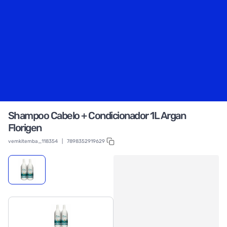
Shampoo Cabelo + Condicionador 1L Argan
Florigen
vemkitemba_118354
|
7898352919629