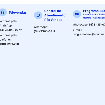
Central de
Programa BE
Televendas
Benefícios Exclusiv
Atendimento
Martins - Cashback
Pós Vendas
ompras pelo
WhatsApp
:
(34) 8413-0
WhatsApp
:
WhatsApp
:
E-mail
:
34) 98428-2779
(34) 3301-5819
programabem@martins.
ompras pelo
elefone
:
800 729 5220