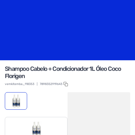
Shampoo Cabelo + Condicionador 1L Óleo Coco
Florigen
vemkitemba_118353
|
7898352919643