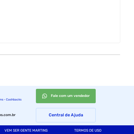
Fale com um vendedor
ins - Cashbacks
Central de Ajuda
s.com.br
VEM SER GENTE MARTINS
TERMOS DE USO