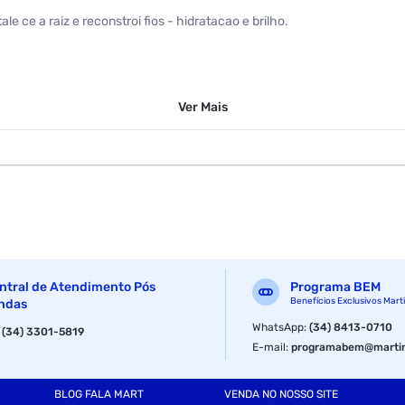
 ce a raiz e reconstroi fios - hidratacao e brilho.
Ver
Mais
ntral de Atendimento Pós
Programa BEM
Benefícios Exclusivos Mart
ndas
WhatsApp
:
(34) 8413-0710
:
(34) 3301-5819
E-mail
:
programabem@martin
BLOG FALA MART
VENDA NO NOSSO SITE