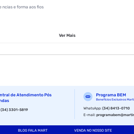
 ncias e forma aos fios
Ver
Mais
ntral de Atendimento Pós
Programa BEM
Benefícios Exclusivos Mart
ndas
WhatsApp
:
(34) 8413-0710
:
(34) 3301-5819
E-mail
:
programabem@martin
BLOG FALA MART
VENDA NO NOSSO SITE