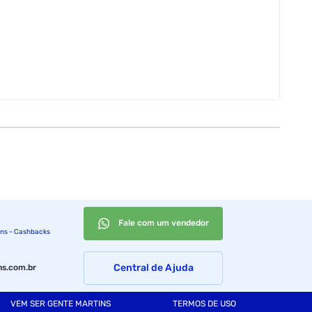
Fale com um vendedor
ins - Cashbacks
Central de Ajuda
s.com.br
VEM SER GENTE MARTINS
TERMOS DE USO