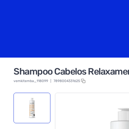
Shampoo Cabelos Relaxamen
vemkitemba_118099
|
7898004331625