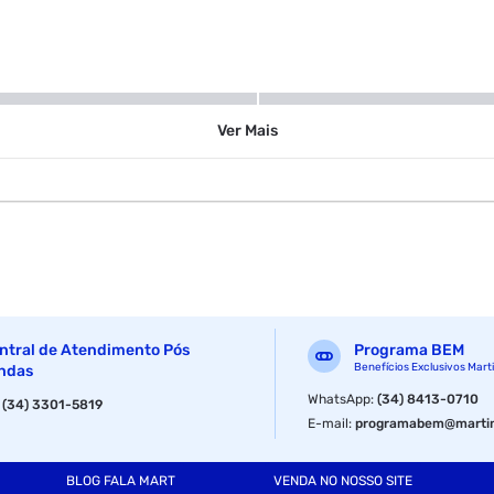
300 ml
Ver
Mais
ntral de Atendimento Pós
Programa BEM
Benefícios Exclusivos Mart
ndas
WhatsApp
:
(34) 8413-0710
:
(34) 3301-5819
E-mail
:
programabem@martin
BLOG FALA MART
VENDA NO NOSSO SITE