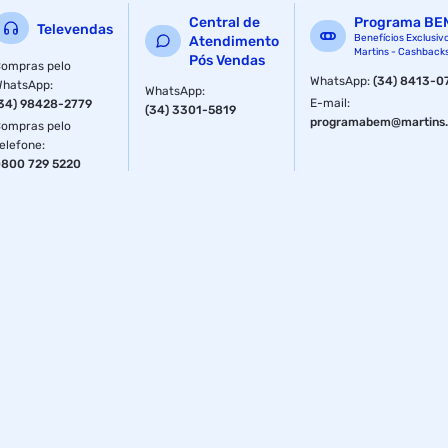
Central de
Programa BE
Televendas
Benefícios Exclusiv
Atendimento
Martins - Cashback
Pós Vendas
ompras pelo
WhatsApp
:
(34) 8413-0
WhatsApp
:
WhatsApp
:
E-mail
:
34) 98428-2779
(34) 3301-5819
programabem@martins.
ompras pelo
elefone
:
800 729 5220