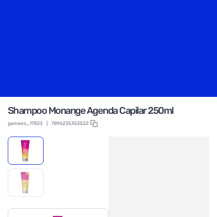
Shampoo Monange Agenda Capilar 250ml
gamaes_17833
|
7896235353522