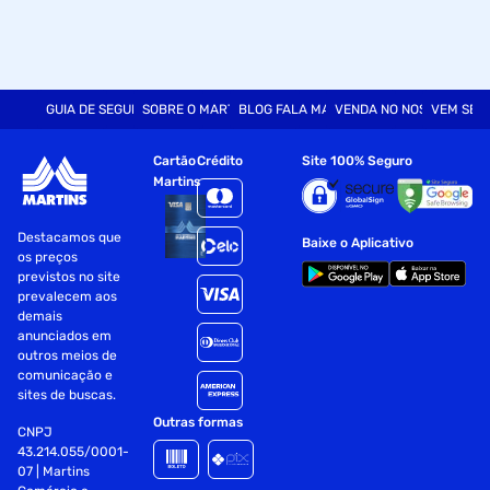
GUIA DE SEGURANÇA
SOBRE O MARTINS
BLOG FALA MART
VENDA NO NOSSO SITE
VEM SER
Cartão
Crédito
Site 100% Seguro
Martins
Destacamos que
Baixe o Aplicativo
os preços
previstos no site
prevalecem aos
demais
anunciados em
outros meios de
comunicação e
sites de buscas.
Outras formas
CNPJ
43.214.055/0001-
07 | Martins