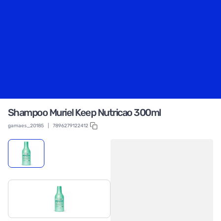
Shampoo Muriel Keep Nutricao 300ml
gamaes_20185
|
7896279122412