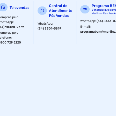
Central de
Programa BE
Televendas
Benefícios Exclusiv
Atendimento
Martins - Cashback
Pós Vendas
ompras pelo
WhatsApp
:
(34) 8413-0
WhatsApp
:
WhatsApp
:
E-mail
:
34) 98428-2779
(34) 3301-5819
programabem@martins.
ompras pelo
elefone
:
800 729 5220