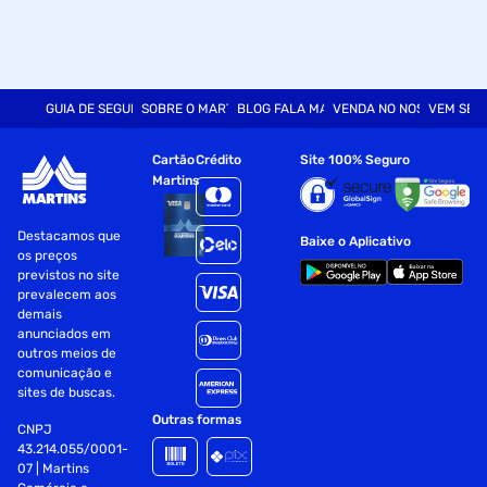
GUIA DE SEGURANÇA
SOBRE O MARTINS
BLOG FALA MART
VENDA NO NOSSO SITE
VEM SER
Cartão
Crédito
Site 100% Seguro
Martins
Destacamos que
Baixe o Aplicativo
os preços
previstos no site
prevalecem aos
demais
anunciados em
outros meios de
comunicação e
sites de buscas.
Outras formas
CNPJ
43.214.055/0001-
07 | Martins