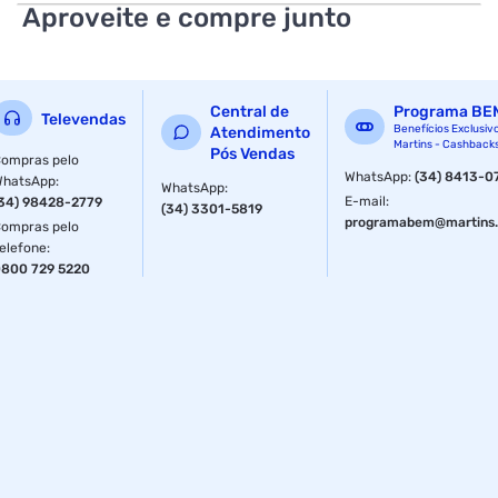
Aproveite e compre junto
Central de
Programa BE
Televendas
Benefícios Exclusiv
Atendimento
Martins - Cashback
Pós Vendas
ompras pelo
WhatsApp
:
(34) 8413-0
WhatsApp
:
WhatsApp
:
E-mail
:
34) 98428-2779
(34) 3301-5819
programabem@martins.
ompras pelo
elefone
:
800 729 5220