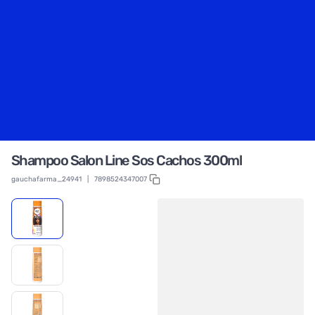
Shampoo Salon Line Sos Cachos 300ml
gauchafarma_24941
|
7898524347007