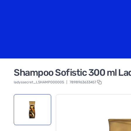
Shampoo Sofistic 300 ml La
ladyssecret_LSHAMP000005
|
7898963633457