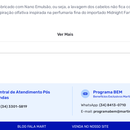
cado com Nano Emulsão, ou seja, a lavagem dos cabelos não fica com
piração olfativa inspirada na perfumaria fina do importado Midnight Fa
Ver
Mais
ntral de Atendimento Pós
Programa BEM
Benefícios Exclusivos Mart
ndas
WhatsApp
:
(34) 8413-0710
:
(34) 3301-5819
E-mail
:
programabem@martin
BLOG FALA MART
VENDA NO NOSSO SITE