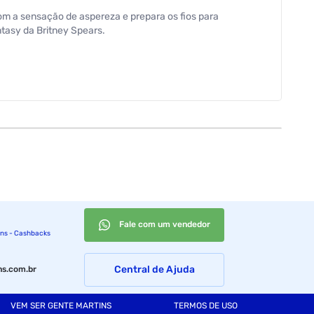
 a sensação de aspereza e prepara os fios para
ntasy da Britney Spears.
Fale com um vendedor
ins - Cashbacks
Central de Ajuda
s.com.br
VEM SER GENTE MARTINS
TERMOS DE USO