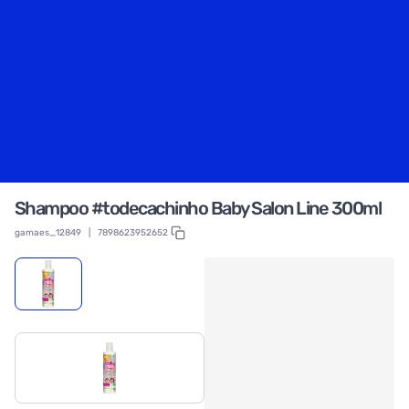
Shampoo #todecachinho Baby Salon Line 300ml
gamaes_12849
|
7898623952652