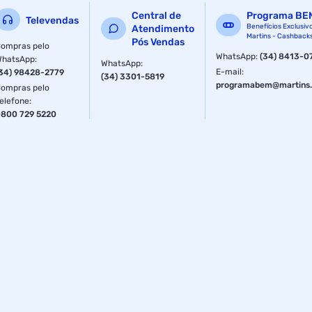
Central de
Programa BE
Televendas
Benefícios Exclusiv
Atendimento
Martins - Cashback
Pós Vendas
ompras pelo
WhatsApp
:
(34) 8413-0
WhatsApp
:
WhatsApp
:
E-mail
:
34) 98428-2779
(34) 3301-5819
programabem@martins.
ompras pelo
elefone
:
800 729 5220