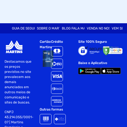
GUIA DE SEGURANÇA
SOBRE O MARTINS
BLOG FALA MART
VENDA NO NOSSO SITE
VEM SER
Cartão
Crédito
Site 100% Seguro
Martins
Destacamos que
Baixe o Aplicativo
os preços
previstos no site
prevalecem aos
demais
anunciados em
outros meios de
comunicação e
sites de buscas.
Outras formas
CNPJ
43.214.055/0001-
07 | Martins