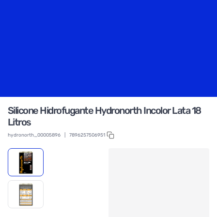
Silicone Hidrofugante Hydronorth Incolor Lata 18
Litros
hydronorth_00005896
|
7896257506951