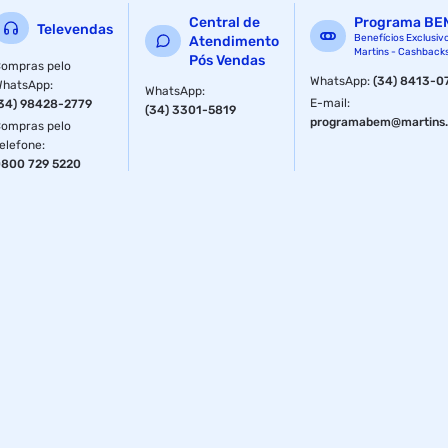
Central de
Programa BE
Televendas
Benefícios Exclusiv
Atendimento
Martins - Cashback
Pós Vendas
ompras pelo
WhatsApp
:
(34) 8413-0
WhatsApp
:
WhatsApp
:
E-mail
:
34) 98428-2779
(34) 3301-5819
programabem@martins.
ompras pelo
elefone
:
800 729 5220