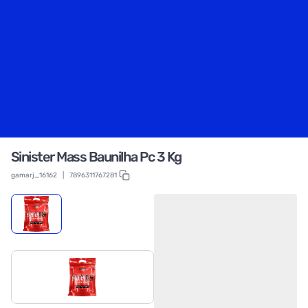
Sinister Mass Baunilha Pc 3 Kg
gamarj_16162
|
7896311767281