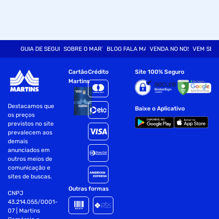
GUIA DE SEGURANÇA
SOBRE O MARTINS
BLOG FALA MART
VENDA NO NOSSO SITE
VEM SER
Cartão
Crédito
Site 100% Seguro
Martins
Destacamos que
Baixe o Aplicativo
os preços
previstos no site
prevalecem aos
demais
anunciados em
outros meios de
comunicação e
sites de buscas.
Outras formas
CNPJ
43.214.055/0001-
07 | Martins