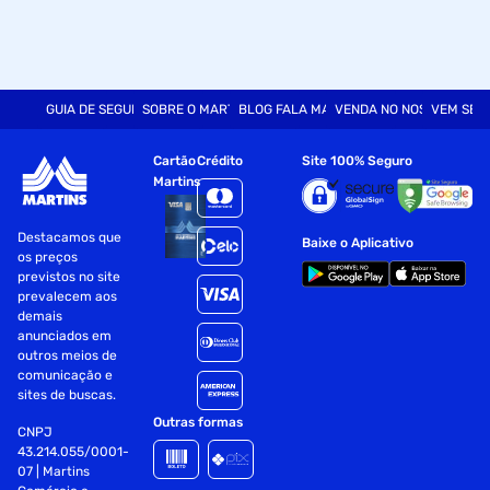
GUIA DE SEGURANÇA
SOBRE O MARTINS
BLOG FALA MART
VENDA NO NOSSO SITE
VEM SER
Cartão
Crédito
Site 100% Seguro
Martins
Destacamos que
Baixe o Aplicativo
os preços
previstos no site
prevalecem aos
demais
anunciados em
outros meios de
comunicação e
sites de buscas.
Outras formas
CNPJ
43.214.055/0001-
07 | Martins