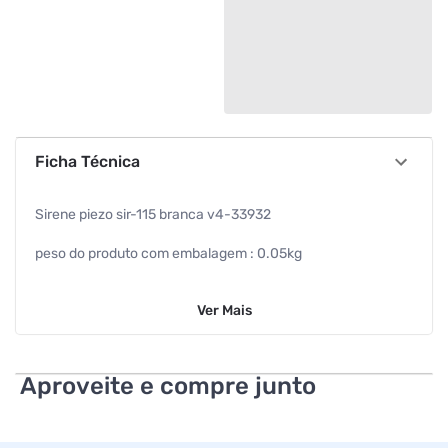
Ficha Técnica
Sirene piezo sir-115 branca v4-33932
peso do produto com embalagem : 0.05kg
cest : 2111500
Ver
Mais
ncm : 85318000
ean : 7898202558701
Aproveite e compre junto
dimensao da embalagem (a / p / l) : 51.0mm / 73.0mm /
67.0mm