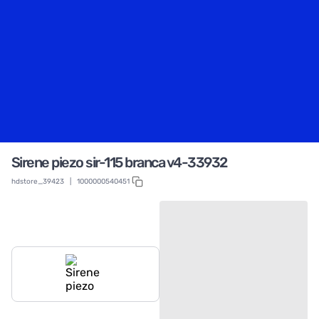
Sirene piezo sir-115 branca v4-33932
hdstore_39423
|
1000000540451