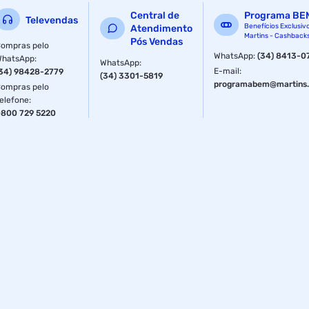
troca expressa : sim
Central de
Programa BE
Televendas
Benefícios Exclusiv
Atendimento
Martins - Cashback
consumo : max. 2.1w(em acionamento)
Pós Vendas
ompras pelo
WhatsApp
:
(34) 8413-0
WhatsApp
:
WhatsApp
:
tensao de operacao : 12 vc.c
E-mail
:
34) 98428-2779
(34) 3301-5819
programabem@martins.
ompras pelo
garantia com o fabricante : 01 ano
elefone
:
800 729 5220
temperatura de operacao : 0grausc a 50grausc (32grausf a
122grausf)
potencia : 115 db@1 metro